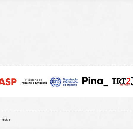
mática
.